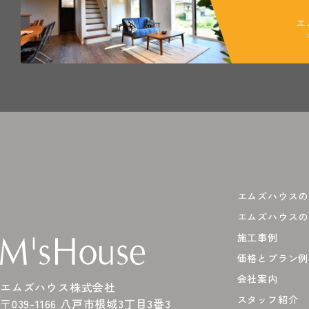
エ
エムズハウスの
エムズハウスの
施工事例
価格とプラン例
会社案内
エムズハウス株式会社
スタッフ紹介
〒039-1166 八戸市根城3丁目3番3