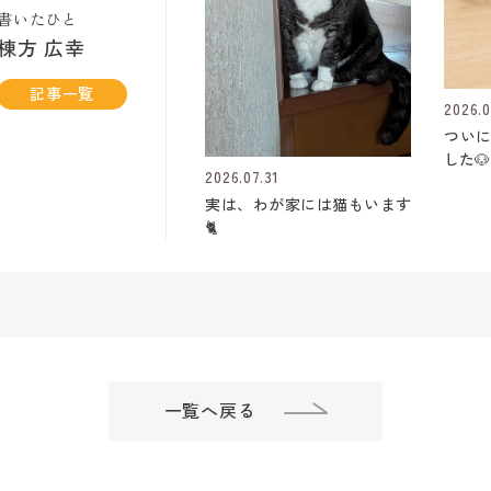
書いたひと
棟方 広幸
記事一覧
2026.0
つい
した🐶
2026.07.31
実は、わが家には猫もいます
🐈
一覧へ戻る