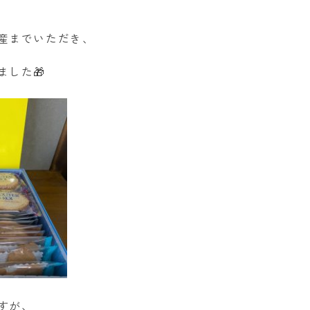
産までいただき、
した🎁
すが、