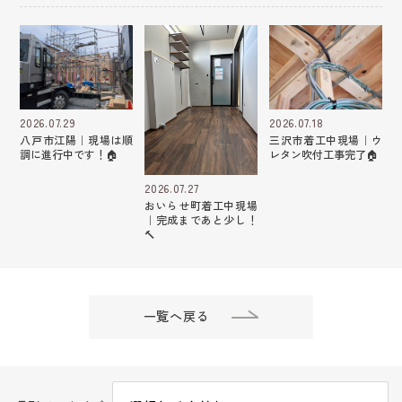
2026.07.29
2026.07.18
八戸市江陽｜現場は順
三沢市着工中現場｜ウ
調に進行中です！🏠
レタン吹付工事完了🏠
2026.07.27
おいらせ町着工中現場
｜完成まであと少し！
🔨
一覧へ戻る