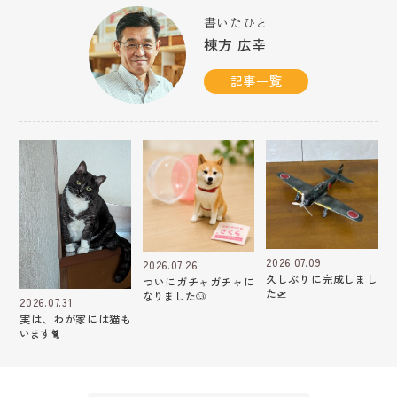
書いたひと
棟方 広幸
記事一覧
2026.07.09
2026.07.26
久しぶりに完成しまし
ついにガチャガチャに
た🛫
なりました🐶
2026.07.31
実は、わが家には猫も
います🐈