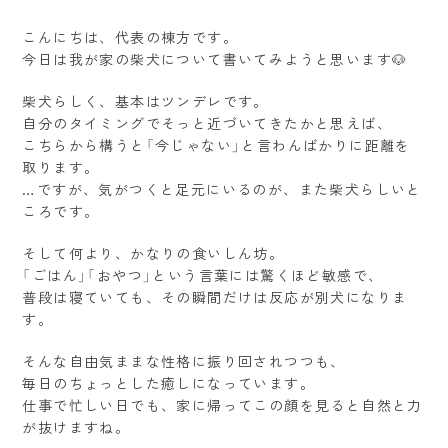
こんにちは、代表の棟方です。
今日は我が家の柴犬について書いてみようと思います🐶
柴犬らしく、基本はツンデレです。
自分のタイミングでそっと近づいてきたかと思えば、
こちらから構うと「今じゃない」と言わんばかりに距離を
取ります。
…ですが、気がつくと足元にいるのが、また柴犬らしいと
ころです。
そして何より、かなりの食いしん坊。
「ごはん」「おやつ」という言葉には驚くほど敏感で、
普段は寝ていても、その瞬間だけは反応が別犬になりま
す。
そんな自由気ままな性格に振り回されつつも、
毎日のちょっとした癒しになっています。
仕事で忙しい日でも、家に帰ってこの顔を見ると自然と力
が抜けますね。